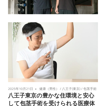
の
第
一
歩、
あ
な
た
の
未
来
を
変
え
2025年10月21日
健康（男性）
/
八王子(東京)
/
包茎手術
る
八王子東京の豊かな住環境と安心
お
して包茎手術を受けられる医療体
手