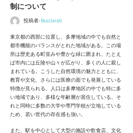
制について
伝
い
投稿者:
Bucciarati
を
し
東京都の西部に位置し、多摩地域の中でも自然と
ま
都市機能のバランスがとれた地域がある。
この場
す！
所は歴史ある町並みや豊かな緑に囲まれ、たとえ
ば市内には丘陵や山々が広がり、多くの人に親し
まれている。こうした自然環境の魅力とともに、
教育や文化、さらには医療の面でも発展している
特徴が見られる。人口は多摩地区の中でも特に多
い地域であり、多様な年齢層が居住している。そ
れと同時に多数の大学や専門学校が立地している
ため、若い世代の存在感も強い。
また、駅を中心として大型の施設や飲食店、文化