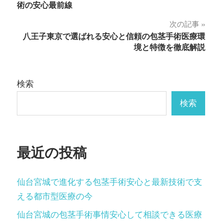
稿
術の安心最前線
ナ
次の記事
八王子東京で選ばれる安心と信頼の包茎手術医療環
ビ
境と特徴を徹底解説
ゲ
ー
検索
シ
検索
ョ
ン
最近の投稿
仙台宮城で進化する包茎手術安心と最新技術で支
える都市型医療の今
仙台宮城の包茎手術事情安心して相談できる医療