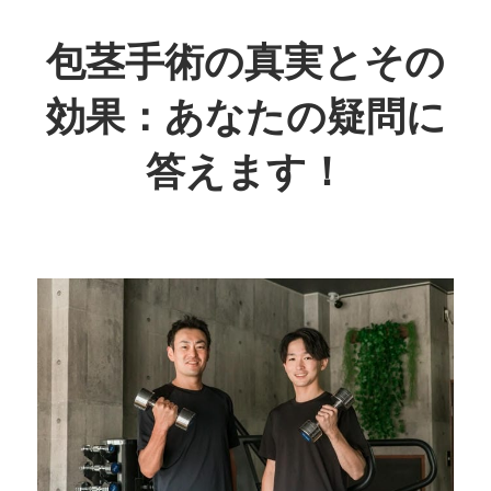
コ
ン
包茎手術の真実とその
テ
効果：あなたの疑問に
ン
ツ
答えます！
へ
ス
自
キ
信
ッ
を
プ
取
り
戻
す
た
め