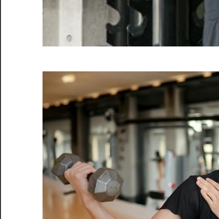
を
し
ま
す！