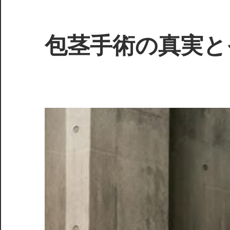
コ
ン
テ
包茎手術の真実と
ン
ツ
自
へ
信
ス
を
キ
取
ッ
り
プ
戻
す
た
め
の
第