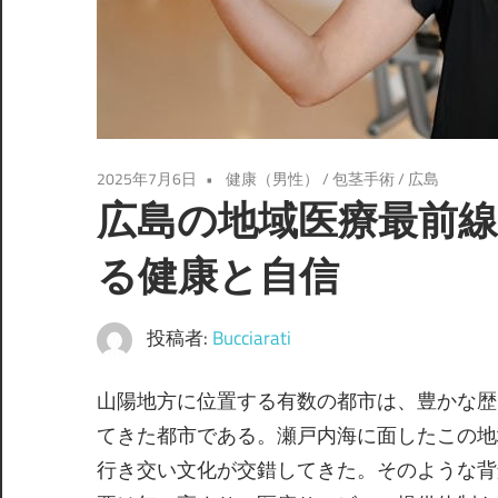
2025年7月6日
健康（男性）
/
包茎手術
/
広島
広島の地域医療最前
る健康と自信
投稿者:
Bucciarati
山陽地方に位置する有数の都市は、豊かな歴
てきた都市である。
瀬戸内海に面したこの地
行き交い文化が交錯してきた。そのような背