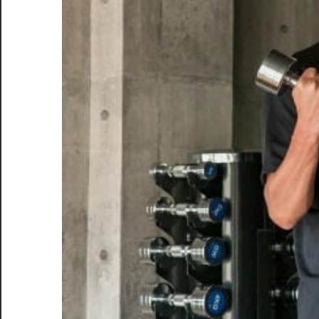
一
歩、
あ
な
た
の
未
来
を
変
え
る
お
手
伝
い